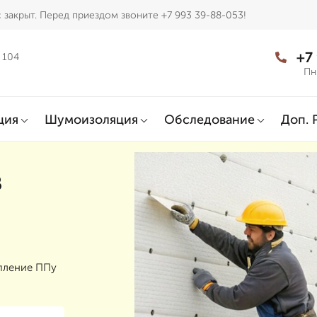
закрыт. Перед приездом звоните +7 993 39-88-053!
+7
 104
Пн
ция
Шумоизоляция
Обследование
Доп. 
в
епление ППу