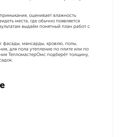
 примыкания, оценивает влажность
видеть места, где обычно появляется
езультатам выдаём понятный план работ с
: фасады, мансарды, кровлю, полы,
ия, для пола утепление по плите или по
пания ТепломастерОмс подберёт толщину,
садок.
е