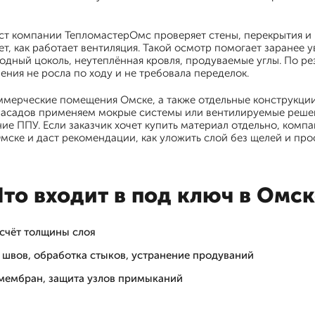
ст компании ТепломастерОмс проверяет стены, перекрытия и
ет, как работает вентиляция. Такой осмотр помогает заранее у
олодный цоколь, неутеплённая кровля, продуваемые углы. По р
ения не росла по ходу и не требовала переделок.
ммерческие помещения Омске, а также отдельные конструкции
 фасадов применяем мокрые системы или вентилируемые решен
ие ППУ. Если заказчик хочет купить материал отдельно, ком
Омске и даст рекомендации, как уложить слой без щелей и про
Что входит в под ключ в Омск
асчёт толщины слоя
 швов, обработка стыков, устранение продуваний
 мембран, защита узлов примыканий