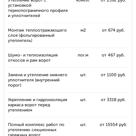
Утепление ворот с
компл.
от 2592 руб.
установкой
термопограничного профиля
и уплотнителей
Монтаж теплоотражающего
м2
от 674 руб.
слоя (фольгированный
утеплитель)
Шумо- и теплоизоляция
пог.м
от 467 руб.
откосов и рам ворот
Замена и утепление нижнего
шт.
от 1100 руб.
уплотнителя (внутренний
порог)
Укрепление и гидроизоляция
шт.
от 3318 руб.
каркаса ворот перед
утеплением
Полный комплекс работ по
шт.
от 15554 руб.
утеплению секционных
гаражных ворот